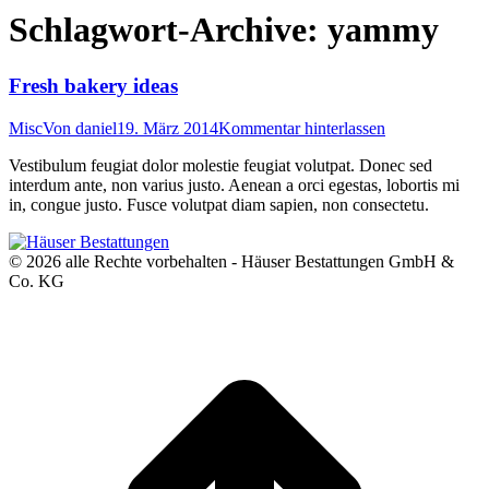
Schlagwort-Archive:
yammy
Fresh bakery ideas
Misc
Von
daniel
19. März 2014
Kommentar hinterlassen
Vestibulum feugiat dolor molestie feugiat volutpat. Donec sed
interdum ante, non varius justo. Aenean a orci egestas, lobortis mi
in, congue justo. Fusce volutpat diam sapien, non consectetu.
© 2026 alle Rechte vorbehalten - Häuser Bestattungen GmbH &
Co. KG
t
T