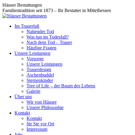
Zum
Facebook
Instagram
Häuser Bestattungen
Inhalt
page
page
Familientradition seit 1873 – Ihr Bestatter in Mittelhessen
springen
opens
opens
in
in
Im Trauerfall
new
new
Nahender Tod
window
window
Was tun im Todesfall?
Nach dem Tod – Trauer
Häufige Fragen
Unsere Leistungen
Vorsorge
Unsere Leistungen
Trauerdesign
Aschenbuddel
Sternenkinder
Tree of Life – der Baum des Lebens
Galerie
Über uns
Wir von Häuser
Unsere Philosophie
Kontakt
Kontakt
für Sie vor Ort
Impressum
Jobs