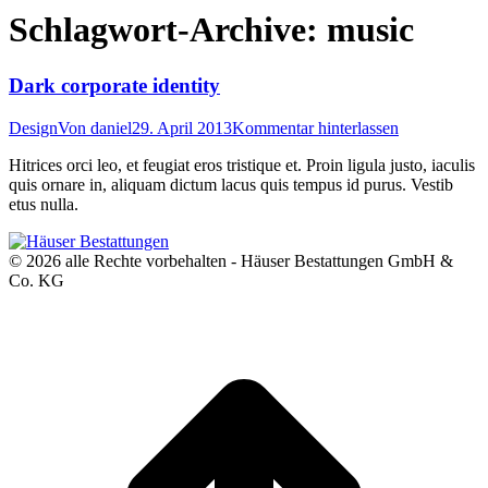
Schlagwort-Archive:
music
Dark corporate identity
Design
Von
daniel
29. April 2013
Kommentar hinterlassen
Hitrices orci leo, et feugiat eros tristique et. Proin ligula justo, iaculis
quis ornare in, aliquam dictum lacus quis tempus id purus. Vestib
etus nulla.
© 2026 alle Rechte vorbehalten - Häuser Bestattungen GmbH &
Co. KG
t
T