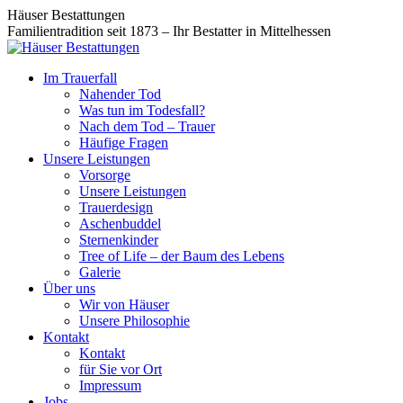
Zum
Facebook
Instagram
Häuser Bestattungen
Inhalt
page
page
Familientradition seit 1873 – Ihr Bestatter in Mittelhessen
springen
opens
opens
in
in
Im Trauerfall
new
new
Nahender Tod
window
window
Was tun im Todesfall?
Nach dem Tod – Trauer
Häufige Fragen
Unsere Leistungen
Vorsorge
Unsere Leistungen
Trauerdesign
Aschenbuddel
Sternenkinder
Tree of Life – der Baum des Lebens
Galerie
Über uns
Wir von Häuser
Unsere Philosophie
Kontakt
Kontakt
für Sie vor Ort
Impressum
Jobs