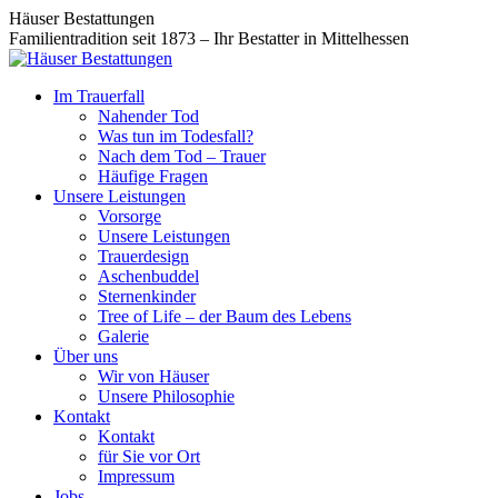
Zum
Facebook
Instagram
Häuser Bestattungen
Inhalt
page
page
Familientradition seit 1873 – Ihr Bestatter in Mittelhessen
springen
opens
opens
in
in
Im Trauerfall
new
new
Nahender Tod
window
window
Was tun im Todesfall?
Nach dem Tod – Trauer
Häufige Fragen
Unsere Leistungen
Vorsorge
Unsere Leistungen
Trauerdesign
Aschenbuddel
Sternenkinder
Tree of Life – der Baum des Lebens
Galerie
Über uns
Wir von Häuser
Unsere Philosophie
Kontakt
Kontakt
für Sie vor Ort
Impressum
Jobs