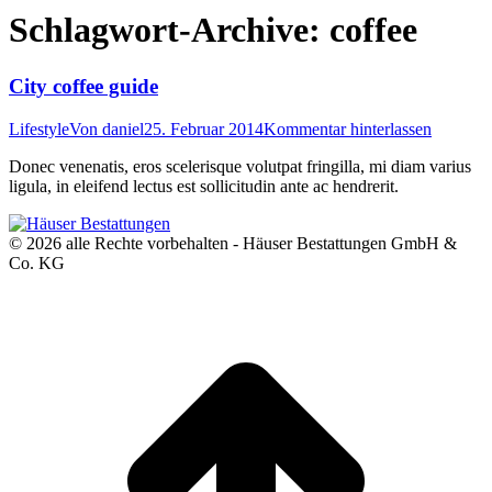
Schlagwort-Archive:
coffee
City coffee guide
Lifestyle
Von
daniel
25. Februar 2014
Kommentar hinterlassen
Donec venenatis, eros scelerisque volutpat fringilla, mi diam varius
ligula, in eleifend lectus est sollicitudin ante ac hendrerit.
© 2026 alle Rechte vorbehalten - Häuser Bestattungen GmbH &
Co. KG
t
T