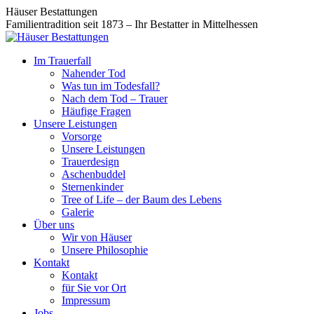
Zum
Facebook
Instagram
Häuser Bestattungen
Inhalt
page
page
Familientradition seit 1873 – Ihr Bestatter in Mittelhessen
springen
opens
opens
in
in
Im Trauerfall
new
new
Nahender Tod
window
window
Was tun im Todesfall?
Nach dem Tod – Trauer
Häufige Fragen
Unsere Leistungen
Vorsorge
Unsere Leistungen
Trauerdesign
Aschenbuddel
Sternenkinder
Tree of Life – der Baum des Lebens
Galerie
Über uns
Wir von Häuser
Unsere Philosophie
Kontakt
Kontakt
für Sie vor Ort
Impressum
Jobs