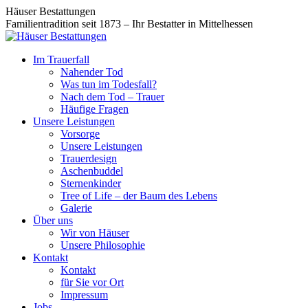
Zum
Facebook
Instagram
Häuser Bestattungen
Inhalt
page
page
Familientradition seit 1873 – Ihr Bestatter in Mittelhessen
springen
opens
opens
in
in
Im Trauerfall
new
new
Nahender Tod
window
window
Was tun im Todesfall?
Nach dem Tod – Trauer
Häufige Fragen
Unsere Leistungen
Vorsorge
Unsere Leistungen
Trauerdesign
Aschenbuddel
Sternenkinder
Tree of Life – der Baum des Lebens
Galerie
Über uns
Wir von Häuser
Unsere Philosophie
Kontakt
Kontakt
für Sie vor Ort
Impressum
Jobs