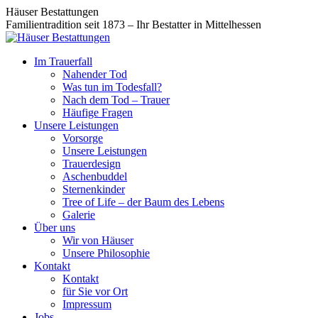
Zum
Facebook
Instagram
Häuser Bestattungen
Inhalt
page
page
Familientradition seit 1873 – Ihr Bestatter in Mittelhessen
springen
opens
opens
in
in
Im Trauerfall
new
new
Nahender Tod
window
window
Was tun im Todesfall?
Nach dem Tod – Trauer
Häufige Fragen
Unsere Leistungen
Vorsorge
Unsere Leistungen
Trauerdesign
Aschenbuddel
Sternenkinder
Tree of Life – der Baum des Lebens
Galerie
Über uns
Wir von Häuser
Unsere Philosophie
Kontakt
Kontakt
für Sie vor Ort
Impressum
Jobs